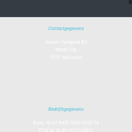
Contactgegevens
Areven Vastgoed BV
Markt 32b
5521 AN Eersel
Bedrijfsgegevens
Bank: NL63 INGB 0008 6353 78
BTW-id: NL861925300B01