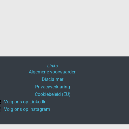
Links
Algemene voorwaarden
Disclaimer
Privacyverklaring
Cookiebeleid (EU)
Volg ons op LinkedIn
Volg ons op Instagram