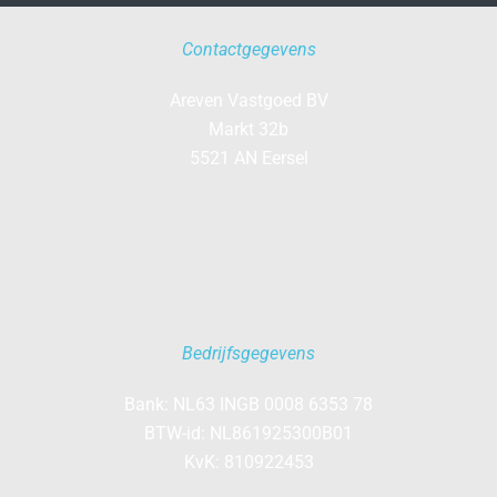
Contactgegevens
Areven Vastgoed BV
Markt 32b
5521 AN Eersel
Bedrijfsgegevens
Bank: NL63 INGB 0008 6353 78
BTW-id: NL861925300B01
KvK: 810922453