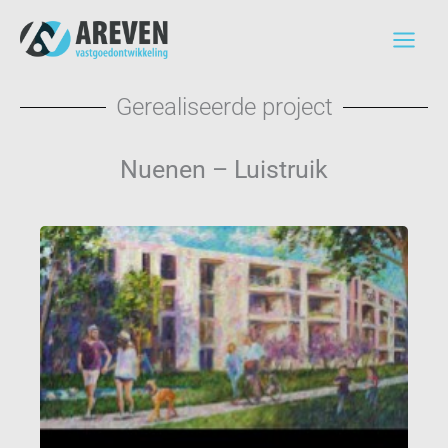
Ga
naar
de
inhoud
Gerealiseerde project
Nuenen – Luistruik