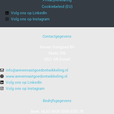
Privacyverklaring
Cookiebeleid (EU)
Volg ons op LinkedIn
Volg ons op Instagram
Contactgegevens
Areven Vastgoed BV
Markt 32b
5521 AN Eersel
info@arevenvastgoedontwikkeling.nl
www.arevenvastgoedontwikkeling.nl
Volg ons op LinkedIn
Volg ons op Instagram
Bedrijfsgegevens
Bank: NL63 INGB 0008 6353 78