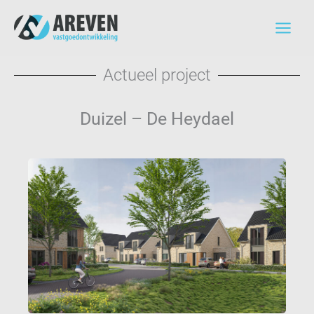
Ga
naar
de
inhoud
Actueel project
Duizel – De Heydael