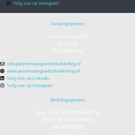
Volg ons op Instagram
Contactgegevens
Areven Vastgoed BV
Markt 32b
5521 AN Eersel
info@arevenvastgoedontwikkeling.nl
www.arevenvastgoedontwikkeling.nl
Volg ons op LinkedIn
Volg ons op Instagram
Bedrijfsgegevens
Bank: NL63 INGB 0008 6353 78
BTW-id: NL861925300B01
KvK: 810922453