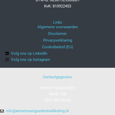
BTW-id: NL861925300B01
KvK: 810922453
Links
Algemene voorwaarden
Disclaimer
Privacyverklaring
Cookiebeleid (EU)
Volg ons op LinkedIn
Volg ons op Instagram
Contactgegevens
Areven Vastgoed BV
Markt 32b
5521 AN Eersel
info@arevenvastgoedontwikkeling.nl