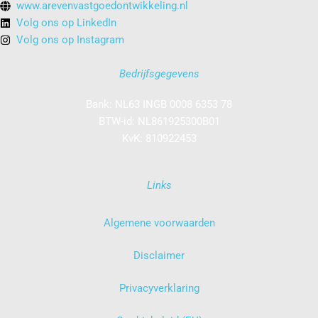
www.arevenvastgoedontwikkeling.nl
Volg ons op LinkedIn
Volg ons op Instagram
Bedrijfsgegevens
Bank: NL63 INGB 0008 6353 78
BTW-id: NL861925300B01
KvK: 810922453
Links
Algemene voorwaarden
Disclaimer
Privacyverklaring